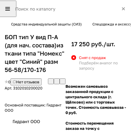
Средства индивидуальной защиты (СИЗ)
Спецодежда и аксесс
БОП тип У вид П-А
17 250 руб./
шт.
(для нач. состава)из
ткани типа "Номекс"
Снят с продаж
цвет "Синий" разм
Подберём аналог по
запросу
56-58/170-176
0
Нет отзывов
Возможен самовывоз
Арт.
3102010200020
заказанной продукции с
центрального склада (г.
Щёлково) или с торговых
Основной поставщик:
Гидрант
точек. Стоимость самовывоза -
ООО
0 руб.
Гидрант ООО
Стоимость перемещения
заказа на точку с