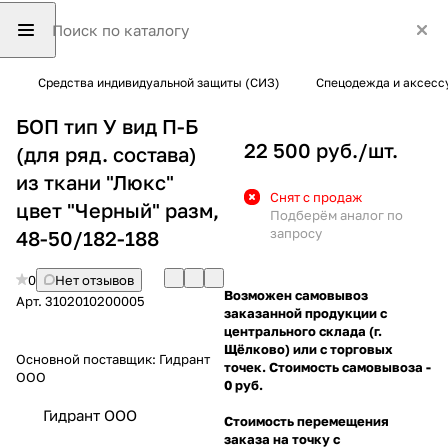
Средства индивидуальной защиты (СИЗ)
Спецодежда и аксесс
БОП тип У вид П-Б
22 500 руб./
шт.
(для ряд. состава)
из ткани "Люкс"
Снят с продаж
цвет "Черный" разм,
Подберём аналог по
запросу
48-50/182-188
0
Нет отзывов
Возможен самовывоз
Арт.
3102010200005
заказанной продукции с
центрального склада (г.
Щёлково) или с торговых
Основной поставщик:
Гидрант
точек. Стоимость самовывоза -
ООО
0 руб.
Гидрант ООО
Стоимость перемещения
заказа на точку с