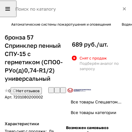
Автоматические системы пожаротушения и оповещения
Водян
бронза 57
689 руб./
шт.
Спринклер пенный
СПУ-15 с
Снят с продаж
герметиком (СПО0-
Подберём аналог по
запросу
РУо(д)0,74-R1/2)
универсальный
0
Нет отзывов
Арт.
7201080200002
Все товары Спецавтоматика
Все товары категории
Характеристики
Возможен самовывоз
Товар снят с продажи
:
Да