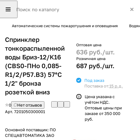
Автоматические системы пожаротушения и оповещения
Водян
Спринклер
Оптовая цена
тонкораспыленной
636 руб./
шт.
воды Бриз-12/К16
Розничная цена
(СВS0-ПНо 0,085-
687 руб./
шт.
R1/2/P57.В3) 57°С
Под заказ
1/2" бронза
Поставка от:
15 р.д.
розеткой вниз
Цена указана с
учётом НДС.
0
Нет отзывов
Оптовые цены при
Арт.
7201050300001
заказе от 350 000
руб.
Основной поставщик:
ПО
СПЕЦАВТОМАТИКА ЗАО