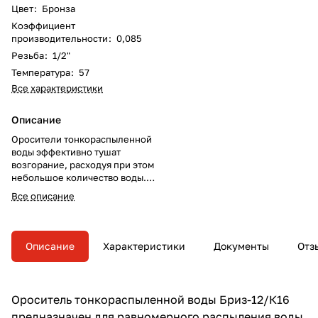
Цвет
:
Бронза
Коэффициент
производительности
:
0,085
Резьба
:
1/2"
Температура
:
57
Все характеристики
Описание
Оросители тонкораспыленной
воды эффективно тушат
возгорание, расходуя при этом
небольшое количество воды.
Имуществу и технике, людям и
Все описание
окружающей среде наносится
минимальный урон.
Предназначаются для
равномерного распыления
Описание
Характеристики
Документы
Отз
воды и ликвидации пожаров
Ороситель тонкораспыленной воды Бриз-12/К16
предназначен для равномерного распыления воды