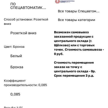
ПО
СПЕЦАВТОМАТИКА
ЗАО
Все товары Спецавтоматика
Способ установки:
Розеткой
Все товары категории
вниз
Возможен самовывоз
Розеткой вниз
заказанной продукции с
центрального склада (г.
Щёлково) или с торговых
Цвет:
Бронза
точек. Стоимость самовывоза -
0 руб.
Белый
Стоимость перемещения
Бронза
заказа на точку с
центрального склада - 0р.
Срок перемещения 3 р.д.
Коэффициент
производительности:
0,085
0,085
Резьба:
1/2"