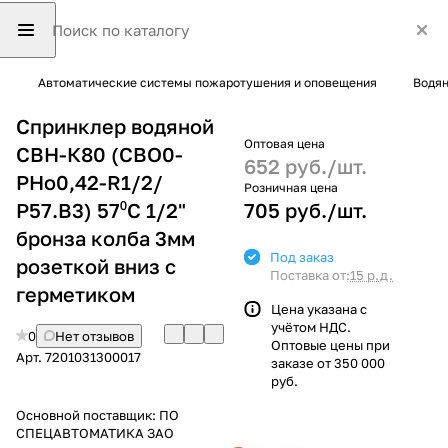
Автоматические системы пожаротушения и оповещения
Водян
Спринклер водяной
Оптовая цена
СВН-К80 (СВО0-
652 руб./
шт.
РНо0,42-R1/2/
Розничная цена
Р57.В3) 57⁰С 1/2"
705 руб./
шт.
бронза колба 3мм
Под заказ
розеткой вниз с
Поставка от:
15 р.д.
герметиком
Цена указана с
учётом НДС.
0
Нет отзывов
Оптовые цены при
Арт.
7201031300017
заказе от 350 000
руб.
Основной поставщик:
ПО
СПЕЦАВТОМАТИКА ЗАО