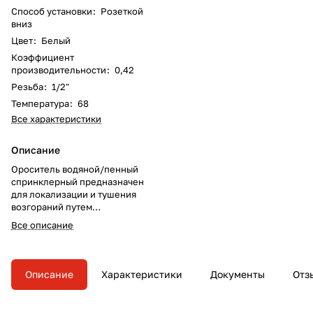
Способ установки
:
Розеткой
вниз
Цвет
:
Белый
Коэффициент
производительности
:
0,42
Резьба
:
1/2"
Температура
:
68
Все характеристики
Описание
Ороситель водяной/пенный
спринклерный предназначен
для локализации и тушения
возгораний путем
разбрызгивания и
Все описание
распределения ОТВ по
защищаемой площади.
Описание
Характеристики
Документы
Отз