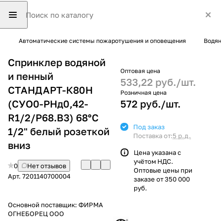
Автоматические системы пожаротушения и оповещения
Водян
Спринклер водяной
Оптовая цена
и пенный
533,22 руб./
шт.
СТАНДАРТ-К80Н
Розничная цена
(СУО0-РНд0,42-
572 руб./
шт.
R1/2/P68.В3) 68°С
Под заказ
1/2" белый розеткой
Поставка от:
5 р.д.
вниз
Цена указана с
учётом НДС.
0
Нет отзывов
Оптовые цены при
Арт.
7201140700004
заказе от 350 000
руб.
Основной поставщик:
ФИРМА
ОГНЕБОРЕЦ ООО