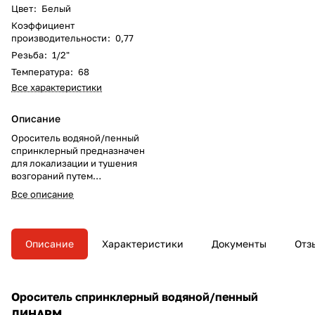
Цвет
:
Белый
Коэффициент
производительности
:
0,77
Резьба
:
1/2"
Температура
:
68
Все характеристики
Описание
Ороситель водяной/пенный
спринклерный предназначен
для локализации и тушения
возгораний путем
разбрызгивания и
Все описание
распределения ОТВ по
защищаемой площади.
Описание
Характеристики
Документы
Отз
Ороситель спринклерный водяной/пенный
ДИНАРМ