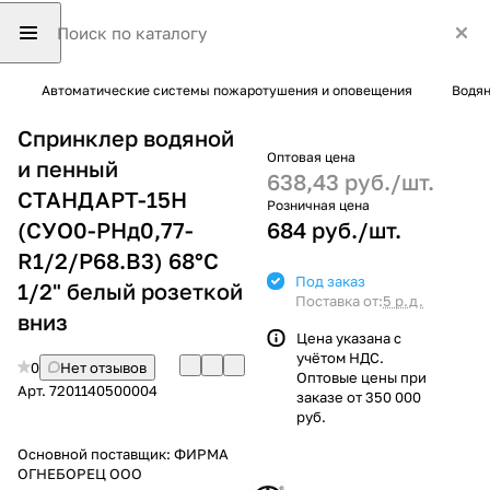
Автоматические системы пожаротушения и оповещения
Водян
Спринклер водяной
Оптовая цена
и пенный
638,43 руб./
шт.
СТАНДАРТ-15Н
Розничная цена
(СУО0-РНд0,77-
684 руб./
шт.
R1/2/P68.В3) 68°С
Под заказ
1/2" белый розеткой
Поставка от:
5 р.д.
вниз
Цена указана с
учётом НДС.
0
Нет отзывов
Оптовые цены при
Арт.
7201140500004
заказе от 350 000
руб.
Основной поставщик:
ФИРМА
ОГНЕБОРЕЦ ООО