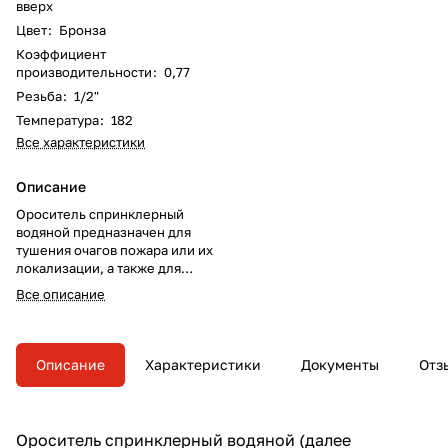
вверх
Цвет
:
Бронза
Коэффициент
производительности
:
0,77
Резьба
:
1/2"
Температура
:
182
Все характеристики
Описание
Ороситель спринклерный
водяной предназначен для
тушения очагов пожара или их
локализации, а также для
создания водяных завес в
Все описание
автоматических установках
пожаротушения
Описание
Характеристики
Документы
Отз
Ороситель спринклерный водяной (далее