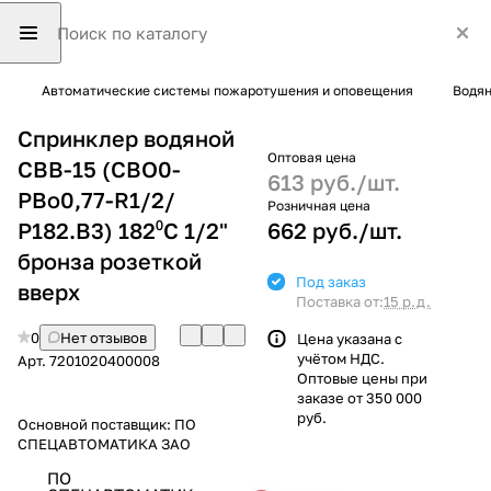
Автоматические системы пожаротушения и оповещения
Водян
Cпринклер водяной
Оптовая цена
СВВ-15 (СВО0-
613 руб./
шт.
РВо0,77-R1/2/
Розничная цена
Р182.В3) 182⁰С 1/2"
662 руб./
шт.
бронза розеткой
Под заказ
вверх
Поставка от:
15 р.д.
0
Нет отзывов
Цена указана с
учётом НДС.
Арт.
7201020400008
Оптовые цены при
заказе от 350 000
руб.
Основной поставщик:
ПО
СПЕЦАВТОМАТИКА ЗАО
ПО