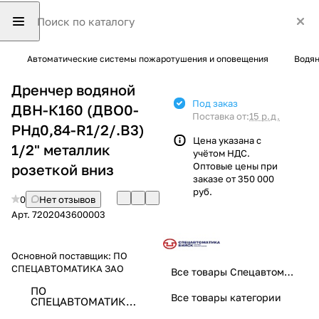
Автоматические системы пожаротушения и оповещения
Водян
Дренчер водяной
Под заказ
ДВН-К160 (ДВО0-
Поставка от:
15 р.д.
РНд0,84-R1/2/.В3)
Цена указана с
1/2" металлик
учётом НДС.
Оптовые цены при
розеткой вниз
заказе от 350 000
руб.
0
Нет отзывов
Арт.
7202043600003
Основной поставщик:
ПО
СПЕЦАВТОМАТИКА ЗАО
Все товары Спецавтоматика
ПО
Все товары категории
СПЕЦАВТОМАТИКА
ЗАО