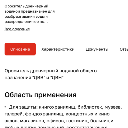
Ороситель дренчерный
водяной предназначен для
разбрызгивания воды и
распределения ее по
защищаемой площади с целью
Все описание
тушения очагов пожара или их
локализации, а также для
создания водяных завес в
автоматических установках
Описание
Характеристики
Документы
Отз
пожаротушения.
Ороситель дренчерный водяной общего
назначения "ДВВ" и "ДВН"
Область применения
Для защиты: книгохранилищ, библиотек, музеев,
галерей, фондохранилищ, концертных и кино
залов, магазинов, офисов, гостиниц, больниц и
любых других помещений, соответствующих