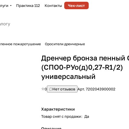
луги
Практика 112
Контакты
Чек-лист
-пенное пожаротушение
Оросители дренчерные
Дренчер бронза пенный 
(СПО0-РУо(д)0,27-R1/2)
универсальный
0
Нет отзывов
Арт.
7202043900002
Характеристики
Товар снят с продажи
:
Да
Описание