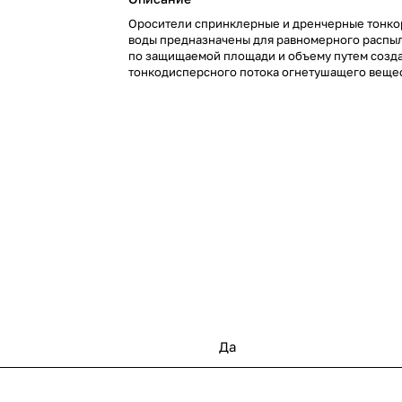
Оросители спринклерные и дренчерные тонк
воды предназначены для равномерного распы
по защищаемой площади и объему путем созд
тонкодисперсного потока огнетушащего вещес
Да