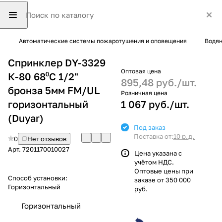
Автоматические системы пожаротушения и оповещения
Водян
Спринклер DY-3329
Оптовая цена
К-80 68⁰С 1/2"
895,48 руб./
шт.
бронза 5мм FM/UL
Розничная цена
горизонтальный
1 067 руб./
шт.
(Duyar)
Под заказ
Поставка от:
10 р.д.
0
Нет отзывов
Арт.
7201170010027
Цена указана с
учётом НДС.
Оптовые цены при
Способ установки:
заказе от 350 000
Горизонтальный
руб.
Горизонтальный