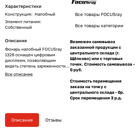
Характеристики
Конструкция
:
Налобный
Все товары FOCUSray
Элемент питания
:
Все товары категории
Собственный
Описание
Возможен самовывоз
заказанной продукции с
Фонарь налобный FOCUSray
центрального склада (г.
1328 оснащен цифровым
Щёлково) или с торговых
дисплеем, позволяющим
точек. Стоимость самовывоза -
видеть степень заряженности
0 руб.
аккумулятора. 6 режимов
Все описание
свечения, дальность освещения
Стоимость перемещения
200 м.
заказа на точку с
центрального склада - 0р.
Срок перемещения 3 р.д.
Описание
Отзывы