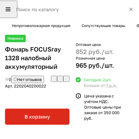
Непротивопожарная продукция
Сопутствующие товары
Ф
Новинка
Оптовая цена
Фонарь FOCUSray
852 руб./
шт.
1328 налобный
Розничная цена
965 руб./
шт.
аккумуляторный
0
Нет отзывов
Сегодня: 2
шт.
Больше от:
7 р.д.
Арт.
2202040200022
Цена указана с
учётом НДС.
Оптовые цены при
заказе от 350 000
В корзину
руб.