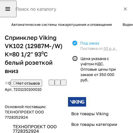
Автоматические системы пожаротушения и оповещения
Водян
Спринклер Viking
Под заказ
VK102 (12987M-/W)
Поставка от:
10 р.д.
К=80 1/2" 93⁰С
Цена указана с
белый розеткой
учётом НДС.
Оптовые цены при
вниз
заказе от 350 000
руб.
0
Нет отзывов
Арт.
7201130100010
Основной поставщик:
ТЕХНОПРОЕКТ ООО
Все товары Viking
7728352924
Все товары категории
ТЕХНОПРОЕКТ ООО
7728352924