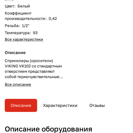
Цвет
:
Белый
Коэффициент
производительности
:
0,42
Резьба
:
1/2"
Температура
:
93
Все характеристики
Описание
Спринклеры (оросители)
VIKING VK102 со стандартным
отверстием представляют
собой термочувствительные
устройства со стеклянной
Все описание
колбой, рассчитанные на
разные температуры
срабатывания.
Описание
Характеристики
Отзывы
Описание оборудования