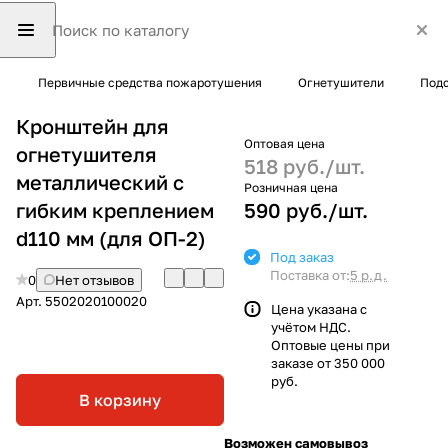
Первичные средства пожаротушения
Огнетушители
Подс
Кронштейн для
Оптовая цена
огнетушителя
518 руб./
шт.
металлический с
Розничная цена
гибким креплением
590 руб./
шт.
d110 мм (для ОП-2)
Под заказ
Поставка от:
5 р.д.
0
Нет отзывов
Арт.
5502020100020
Цена указана с
учётом НДС.
Оптовые цены при
заказе от 350 000
руб.
В корзину
Возможен самовывоз