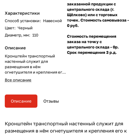
заказанной продукции с
центрального склада (г.
Характеристики
Щёлково) или с торговых
точек. Стоимость самовывоза -
Способ установки
:
Навесной
0 руб.
Цвет
:
Черный
Диаметр, мм
:
110
Стоимость перемещения
заказа на точку с
центрального склада - 0р.
Описание
Срок перемещения 3 р.д.
Кронштейн транспортный
настенный служит для
размещения в нём
огнетушителя и крепления его
к стенам и другим
Все описание
поверхностям. Эти
кронштейны, как правило
используются для монтажа в
общественном транспорте и на
Описание
Отзывы
автомобилях.
Кронштейн транспортный настенный служит для
размещения в нём огнетушителя и крепления его к