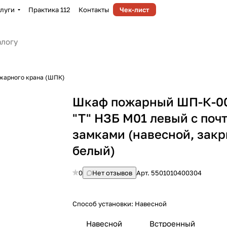
луги
Практика 112
Контакты
Чек-лист
жарного крана (ШПК)
Шкаф пожарный ШП-К-00
"Т" НЗБ М01 левый с поч
замками (навесной, зак
белый)
0
Нет отзывов
Арт.
5501010400304
Способ установки:
Навесной
Навесной
Встроенный