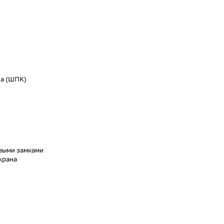
на (ШПК)
выми замками
 крана