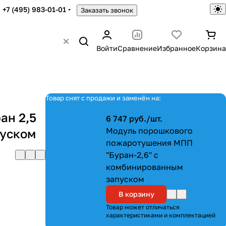
+7 (495) 983-01-01
Заказать звонок
Войти
Сравнение
Избранное
Корзина
Товар снят с продажи и заменён на:
ан 2,5
6 747 руб./
шт.
Модуль порошкового
пуском
пожаротушения МПП
"Буран-2,6" с
комбинированным
запуском
В корзину
Товар может отличаться
характеристиками и комплектацией