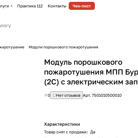
луги
Практика 112
Контакты
Чек-лист
жаротушение
Модули порошкового пожаротушения
Модуль порошкового
пожаротушения МПП Бур
(2С) с электрическим за
0
Нет отзывов
Арт.
7501010500010
Характеристики
Товар снят с продажи
:
Да