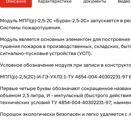
Описание
Характеристики
Документы
Видео
Модуль МПП(р)-2,5-2С «Буран-2,5-2С» запускается в р
Системы пожаротушения.
Модуль является основным элементом для построения
тушения пожаров в производственных, складских, быт
сигнально-пусковые устройства (УСП).
Условное обозначение модуля при записи в конструкто
МПП(р)-2,5(2С)-И-ГЭ-УХЛ3.1-ТУ 4854-004-40302231-97 Б
Первые четыре буквы обозначают сокращенное названи
объемом 2,5 литра, И - импульсный (быстрого действи
технических условий ТУ 4854-004-40302231-97; наиме
Порошок экологически безопасен и легко удаляется с