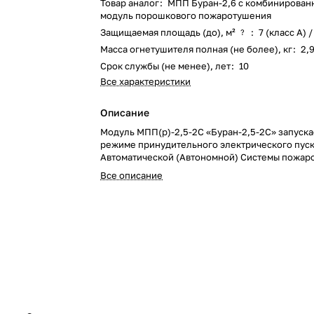
Товар аналог
:
МПП Буран-2,6 с комбинирован
модуль порошкового пожаротушения
Защищаемая площадь (до), м²
:
7 (класс А) /
?
Масса огнетушителя полная (не более), кг
:
2,
Срок службы (не менее), лет
:
10
Все характеристики
Описание
Модуль МПП(р)-2,5-2С «Буран-2,5-2С» запуска
режиме принудительного электрического пуск
Автоматической (Автономной) Системы пожар
Все описание