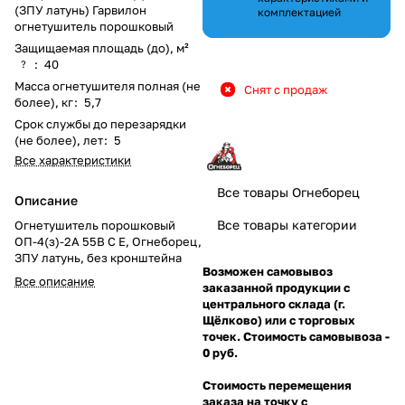
(ЗПУ латунь) Гарвилон
комплектацией
огнетушитель порошковый
Защищаемая площадь (до), м²
:
40
?
Масса огнетушителя полная (не
Снят с продаж
более), кг
:
5,7
Срок службы до перезарядки
(не более), лет
:
5
Все характеристики
Все товары Огнеборец
Описание
Все товары категории
Огнетушитель порошковый
ОП-4(з)-2А 55В С Е, Огнеборец,
ЗПУ латунь, без кронштейна
Возможен самовывоз
Все описание
заказанной продукции с
центрального склада (г.
Щёлково) или с торговых
точек. Стоимость самовывоза -
0 руб.
Стоимость перемещения
заказа на точку с