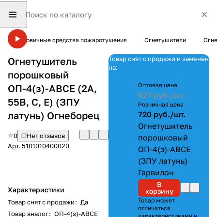
Первичные средства пожаротушения
Огнетушители
Огне
Товар снят с продажи и заменён
Огнетушитель
на:
порошковый
Оптовая цена
ОП-4(з)-ABCE (2А,
627 руб./
шт.
55В, С, Е) (ЗПУ
Розничная цена
латунь) Огнеборец
720 руб./
шт.
Огнетушитель
0
Нет отзывов
порошковый
Арт.
5101010400020
ОП-4(з)-ABCE
(ЗПУ латунь)
Гарвилон
В
Характеристики
корзину
Товар может
Товар снят с продажи
:
Да
отличаться
Товар аналог
:
ОП-4(з)-ABCE
характеристиками и