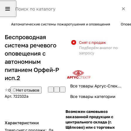
Автоматические системы пожаротушения и оповещения
Опове
Беспроводная
Снят с продаж
система речевого
Подберём аналог по
оповещения с
запросу
автономным
питанием Орфей-Р
исп.2
Все товары Аргус-Спектр
0
Нет отзывов
Арт.
722102а
Все товары категории
Возможен самовывоз
заказанной продукции с
центрального склада (г.
Характеристики
Щёлково) или с торговых
Товар снят с продажи
:
Да