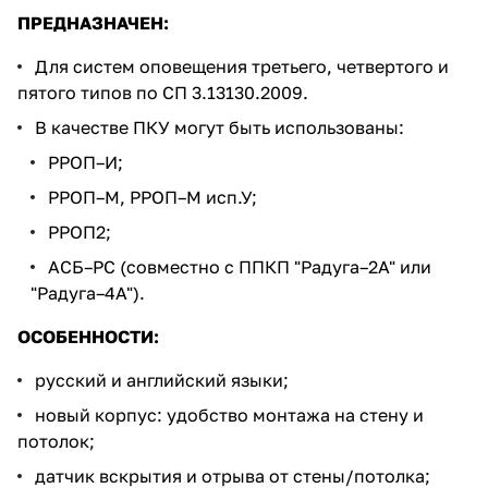
ПРЕДНАЗНАЧЕН:
Для систем оповещения третьего, четвертого и
пятого типов по СП 3.13130.2009.
В качестве ПКУ могут быть использованы:
РРОП–И;
РРОП–М, РРОП–М исп.У;
РРОП2;
АСБ–РС (совместно с ППКП "Радуга–2А" или
"Радуга–4А").
ОСОБЕННОСТИ:
русский и английский языки;
новый корпус: удобство монтажа на стену и
потолок;
датчик вскрытия и отрыва от стены/потолка;