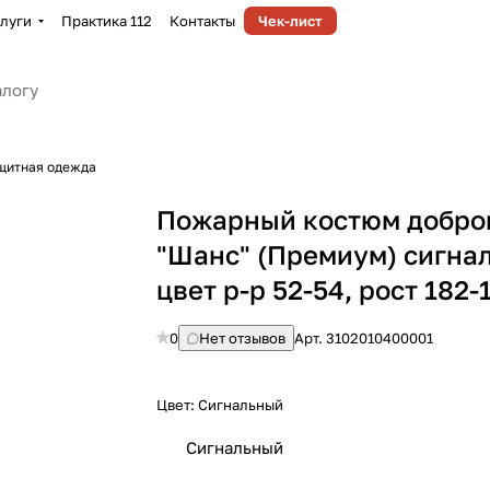
луги
Практика 112
Контакты
Чек-лист
щитная одежда
Пожарный костюм добро
"Шанс" (Премиум) сигна
цвет р-р 52-54, рост 182-
0
Нет отзывов
Арт.
3102010400001
Цвет:
Сигнальный
Сигнальный