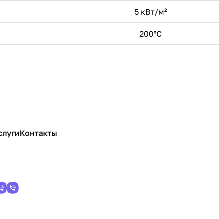
5 кВт/м²
200°С
слуги
Контакты