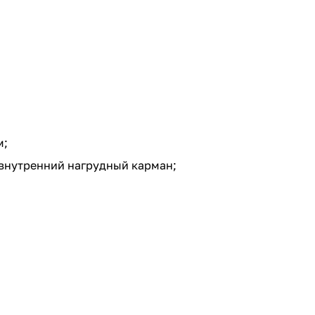
м;
 внутренний нагрудный карман;