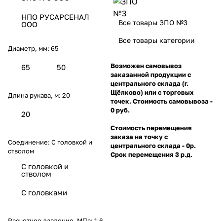
НПО РУСАРСЕНАЛ
Все товары ЗПО №3
ООО
Все товары категории
Диаметр, мм:
65
Возможен самовывоз
65
50
заказанной продукции с
центрального склада (г.
Щёлково) или с торговых
Длина рукава, м:
20
точек. Стоимость самовывоза -
0 руб.
20
Стоимость перемещения
заказа на точку с
Соединение:
С головкой и
центрального склада - 0р.
стволом
Срок перемещения 3 р.д.
С головкой и
стволом
С головками
Расчетное давление, МПа:
1,6