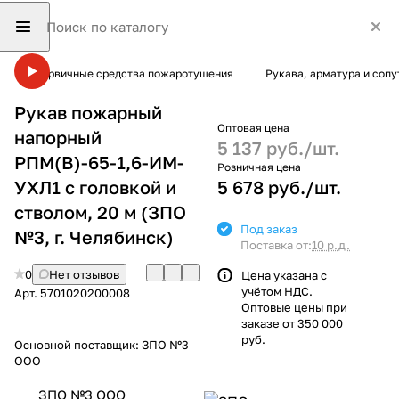
Первичные средства пожаротушения
Рукава, арматура и соп
Рукав пожарный
Оптовая цена
напорный
5 137 руб./
шт.
РПМ(В)-65-1,6-ИМ-
Розничная цена
УХЛ1 с головкой и
5 678 руб./
шт.
стволом, 20 м (ЗПО
Под заказ
№3, г. Челябинск)
Поставка от:
10 р.д.
0
Нет отзывов
Цена указана с
учётом НДС.
Арт.
5701020200008
Оптовые цены при
заказе от 350 000
руб.
Основной поставщик:
ЗПО №3
ООО
ЗПО №3 ООО