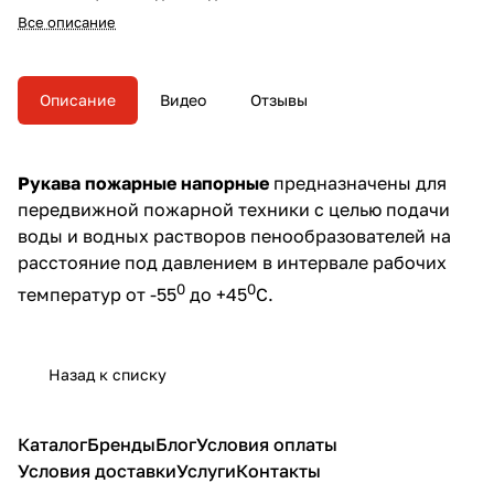
водных растворов
Все описание
пенообразователей на
расстояние под высоким
давлением (рабочее давление
до 1,6 МПа).
Описание
Видео
Отзывы
Рукава пожарные напорные
предназначены для
передвижной пожарной техники с целью подачи
воды и водных растворов пенообразователей на
расстояние под давлением в интервале рабочих
0
0
температур от -55
до +45
C.
Назад к списку
Каталог
Бренды
Блог
Условия оплаты
Условия доставки
Услуги
Контакты