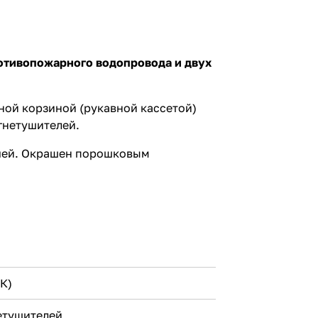
отивопожарного водопровода и двух
ной корзиной (рукавной кассетой)
гнетушителей.
ючей. Окрашен порошковым
К)
нетушителей