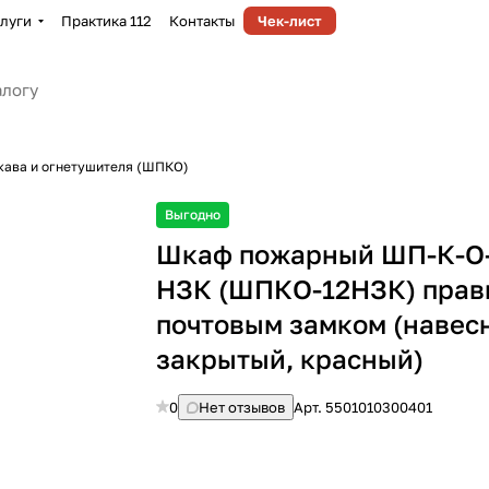
луги
Практика 112
Контакты
Чек-лист
кава и огнетушителя (ШПКО)
Выгодно
Шкаф пожарный ШП-К-О
НЗК (ШПКО-12НЗК) прав
почтовым замком (навес
закрытый, красный)
0
Нет отзывов
Арт.
5501010300401