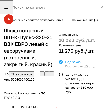
Первичные средства пожаротушения
Пожарные шкафы
Шкаф пожарный
Оптовая цена
ШП-К-Пульс-320-21
10 293 руб./
шт.
ВЗК ЕВРО левый с
Розничная цена
евроручками
11 270 руб./
шт.
(встроенный,
Под заказ
закрытый, красный)
Поставка от:
10 р.д.
0
Нет отзывов
Цена указана с
учётом НДС.
Арт.
5501010400122
Оптовые цены при
заказе от 350 000
руб.
Основной поставщик:
НПО
ПУЛЬС АО
НПО ПУЛЬС АО