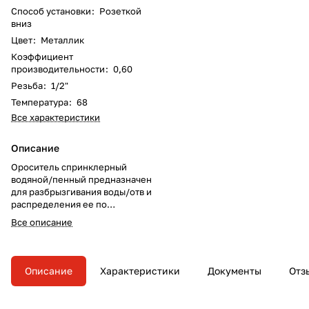
Способ установки
:
Розеткой
вниз
Цвет
:
Металлик
Коэффициент
производительности
:
0,60
Резьба
:
1/2"
Температура
:
68
Все характеристики
Описание
Ороситель спринклерный
водяной/пенный предназначен
для разбрызгивания воды/отв и
распределения ее по
защищаемой площади с целью
Все описание
тушения очагов пожара или их
локализации, а также для
создания водяных завес в
автоматических установках
Описание
Характеристики
Документы
Отз
пожаротушения.