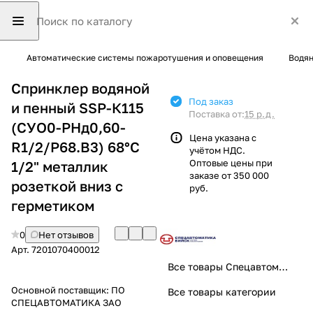
Автоматические системы пожаротушения и оповещения
Водян
Спринклер водяной
Под заказ
и пенный SSP-К115
Поставка от:
15 р.д.
(СУО0-РНд0,60-
Цена указана с
R1/2/Р68.В3) 68°C
учётом НДС.
Оптовые цены при
1/2" металлик
заказе от 350 000
розеткой вниз с
руб.
герметиком
0
Нет отзывов
Арт.
7201070400012
Все товары Спецавтоматика
Основной поставщик:
ПО
Все товары категории
СПЕЦАВТОМАТИКА ЗАО