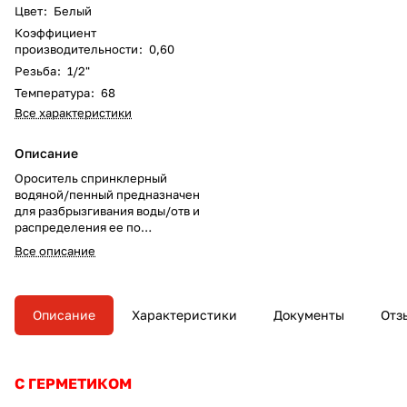
Цвет
:
Белый
Коэффициент
производительности
:
0,60
Резьба
:
1/2"
Температура
:
68
Все характеристики
Описание
Ороситель спринклерный
водяной/пенный предназначен
для разбрызгивания воды/отв и
распределения ее по
защищаемой площади с целью
Все описание
тушения очагов пожара или их
локализации, а также для
создания водяных завес в
автоматических установках
Описание
Характеристики
Документы
Отз
пожаротушения.
С ГЕРМЕТИКОМ