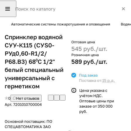
Автоматические системы пожаротушения и оповещения
Водян
Спринклер водяной
Оптовая цена
СУУ-К115 (СУS0-
545 руб./
шт.
РУд0,60-R1/2/
Розничная цена
Р68.В3) 68⁰С 1/2"
589 руб./
шт.
белый специальный
Под заказ
универсальный с
Поставка от:
15 р.д.
герметиком
Цена указана с
учётом НДС.
0
Нет отзывов
Оптовые цены при
Арт.
7201010700004
заказе от 350 000
руб.
Основной поставщик:
ПО
СПЕЦАВТОМАТИКА ЗАО