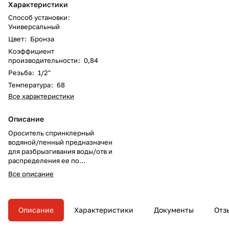
Характеристики
Способ установки
:
Универсальный
Цвет
:
Бронза
Коэффициент
производительности
:
0,84
Резьба
:
1/2"
Температура
:
68
Все характеристики
Описание
Ороситель спринклерный
водяной/пенный предназначен
для разбрызгивания воды/отв и
распределения ее по
защищаемой площади с целью
Все описание
тушения очагов пожара или их
локализации, а также для
создания водяных завес в
автоматических установках
Описание
Характеристики
Документы
Отз
пожаротушения.