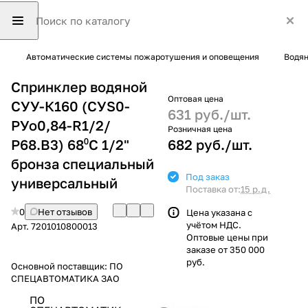
Автоматические системы пожаротушения и оповещения
Водян
Спринклер водяной
Оптовая цена
СУУ-К160 (СУS0-
631 руб./
шт.
РУо0,84-R1/2/
Розничная цена
Р68.В3) 68⁰С 1/2"
682 руб./
шт.
бронза специальный
Под заказ
универсальный
Поставка от:
15 р.д.
0
Нет отзывов
Цена указана с
учётом НДС.
Арт.
7201010800013
Оптовые цены при
заказе от 350 000
руб.
Основной поставщик:
ПО
СПЕЦАВТОМАТИКА ЗАО
ПО