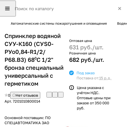
Автоматические системы пожаротушения и оповещения
Водян
Спринклер водяной
Оптовая цена
СУУ-К160 (СУS0-
631 руб./
шт.
РУо0,84-R1/2/
Розничная цена
Р68.В3) 68⁰С 1/2"
682 руб./
шт.
бронза специальный
Под заказ
универсальный с
Поставка от:
15 р.д.
герметиком
Цена указана с
учётом НДС.
0
Нет отзывов
Оптовые цены при
Арт.
7201010800014
заказе от 350 000
руб.
Основной поставщик:
ПО
СПЕЦАВТОМАТИКА ЗАО