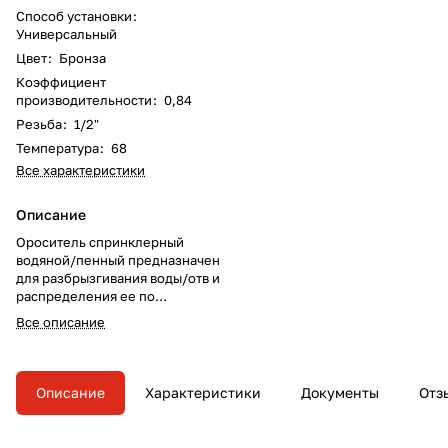
Способ установки
:
Универсальный
Цвет
:
Бронза
Коэффициент
производительности
:
0,84
Резьба
:
1/2"
Температура
:
68
Все характеристики
Описание
Ороситель спринклерный
водяной/пенный предназначен
для разбрызгивания воды/отв и
распределения ее по
защищаемой площади с целью
Все описание
тушения очагов пожара или их
локализации, а также для
создания водяных завес в
автоматических установках
Описание
Характеристики
Документы
Отз
пожаротушения.