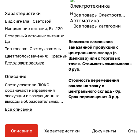
Характеристики
Все товары Электротехника и Автоматика
Вид сигнала
:
Световой
Все товары категории
Напряжение питания, В
:
220
Резервный источник питания
:
Да
Возможен самовывоз
заказанной продукции с
Тип товара
:
Светоуказатель
центрального склада (г.
Цвет табло/свечения
:
Красный
Щёлково) или с торговых
Все характеристики
точек. Стоимость самовывоза -
0 руб.
Описание
Стоимость перемещения
Светоуказатели ЛЮКС
заказа на точку с
обозначают направления
центрального склада - 0р.
эвакуации и эвакуационные
Срок перемещения 3 р.д.
выходы в образовательных,
служебных, коммерческих
Все описание
учреждениях, общественных и
производственных зданиях.
Описание
Характеристики
Документы
Отз