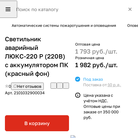
Автоматические системы пожаротушения и оповещения
Опове
Светильник
Оптовая цена
аварийный
1 793 руб./
шт.
ЛЮКС-220 Р (220В)
Розничная цена
c аккумулятором ПК
1 982 руб./
шт.
(красный фон)
Под заказ
Поставка от:
10 р.д.
0
Нет отзывов
Арт.
2101032900034
Цена указана с
учётом НДС.
Оптовые цены при
заказе от 350 000
руб.
В корзину