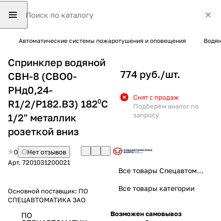
Автоматические системы пожаротушения и оповещения
Водян
Спринклер водяной
774 руб./
шт.
СВН-8 (CBO0-
PHд0,24-
Снят с продаж
R1/2/P182.B3) 182⁰С
Подберём аналог по
запросу
1/2" металлик
розеткой вниз
0
Нет отзывов
Арт.
7201031200021
Все товары Спецавтоматика
Все товары категории
Основной поставщик:
ПО
СПЕЦАВТОМАТИКА ЗАО
Возможен самовывоз
ПО