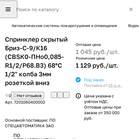
Автоматические системы пожаротушения и оповещения
Водян
Спринклер скрытый
Оптовая цена
Бриз-С-9/К16
1 045 руб./
шт.
(СВSК0-ПНо0,085-
Розничная цена
R1/2/Р68.В3) 68°С
1 129 руб./
шт.
1/2" колба 3мм
Под заказ
розеткой вниз
Поставка от:
15 р.д.
0
Нет отзывов
Цена указана с
учётом НДС.
Арт.
7201060400002
Оптовые цены при
заказе от 350 000
руб.
Основной поставщик:
ПО
СПЕЦАВТОМАТИКА ЗАО
ПО