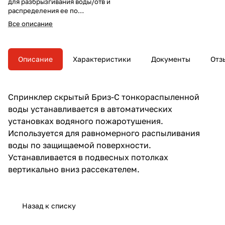
для разбрызгивания воды/отв и
распределения ее по
защищаемой площади с целью
Все описание
тушения очагов пожара или их
локализации, а также для
создания водяных завес в
автоматических установках
Описание
Характеристики
Документы
Отз
пожаротушения.
Спринклер скрытый Бриз-С тонкораспыленной
воды устанавливается в автоматических
установках водяного пожаротушения.
Используется для равномерного распыливания
воды по защищаемой поверхности.
Устанавливается в подвесных потолках
вертикально вниз рассекателем.
Назад к списку