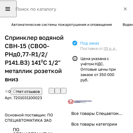
Автоматические системы пожаротушения и оповещения
Водян
Спринклер водяной
Под заказ
СВН-15 (СВО0-
Поставка от:
15 р.д.
РНд0,77-R1/2/
Цена указана с
Р141.В3) 141⁰С 1/2"
учётом НДС.
Оптовые цены при
металлик розеткой
заказе от 350 000
вниз
руб.
0
Нет отзывов
Арт.
7201031100023
Все товары Спецавтоматика
Основной поставщик:
ПО
СПЕЦАВТОМАТИКА ЗАО
Все товары категории
ПО