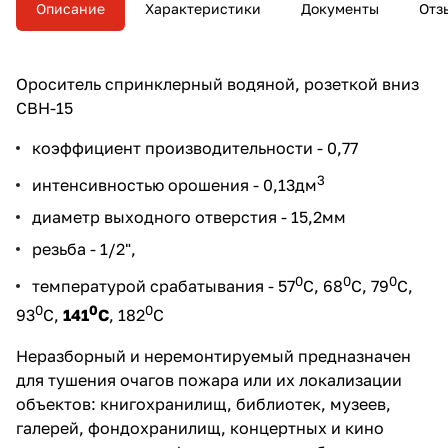
автоматических установках
Описание
Характеристики
Документы
Отз
пожаротушения.
Ороситель спринклерный водяной, розеткой вниз
СВН-15
коэффициент производительности - 0,77
3
интенсивностью орошения - 0,13дм
диаметр выходного отверстия - 15,2мм
резьба - 1/2",
0
0
0
температурой срабатывания - 57
С, 68
С, 79
С,
0
0
0
93
С,
141
С
, 182
С
Неразборный и неремонтируемый предназначен
для тушения очагов пожара или их локализации
объектов: книгохранилищ, библиотек, музеев,
галерей, фондохранилищ, концертных и кино