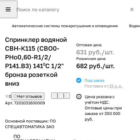
Автоматические системы пожаротушения и оповещения
Водян
Спринклер водяной
Оптовая цена
СВН-К115 (СВО0-
631 руб./
шт.
РНо0,60-R1/2/
Розничная цена
Р141.В3) 141⁰С 1/2"
682 руб./
шт.
бронза розеткой
Под заказ
вниз
Поставка от:
15 р.д.
0
Нет отзывов
Цена указана с
учётом НДС.
Арт.
7201031600009
Оптовые цены при
заказе от 350 000
руб.
Основной поставщик:
ПО
СПЕЦАВТОМАТИКА ЗАО
ПО