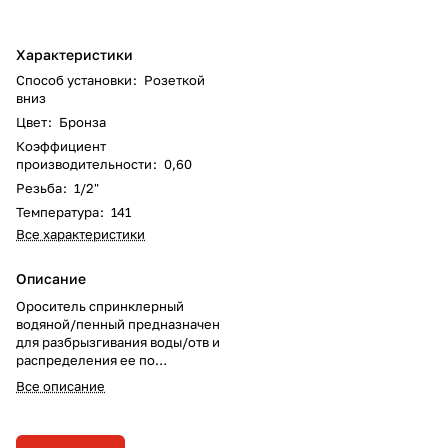
Характеристики
Способ установки
:
Розеткой
вниз
Цвет
:
Бронза
Коэффициент
производительности
:
0,60
Резьба
:
1/2"
Температура
:
141
Все характеристики
Описание
Ороситель спринклерный
водяной/пенный предназначен
для разбрызгивания воды/отв и
распределения ее по
защищаемой площади с целью
Все описание
тушения очагов пожара или их
локализации, а также для
создания водяных завес в