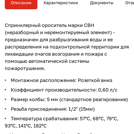
автоматических установках
Описание
Характеристики
Документы
Отз
пожаротушения.
Спринклерный ороситель марки СВН
(неразборный и неремонтируемый элемент) -
предназначен для разбрызгивания воды и ее
распределения на подконтрольной территории для
ликвидации очагов возгорания и пожара с
помощью автоматической системы
пожаротушения.
Монтажное расположение: Розеткой вниз
Коэффициент производительности: 0,60 л/с
Размер колбы: 5 мм (стандартное реагирование)
Резьба присоединения: 1/2″ (15мм)
Температура срабатывания: 57°С, 68°С, 79°С,
93°С, 141°С, 182°С