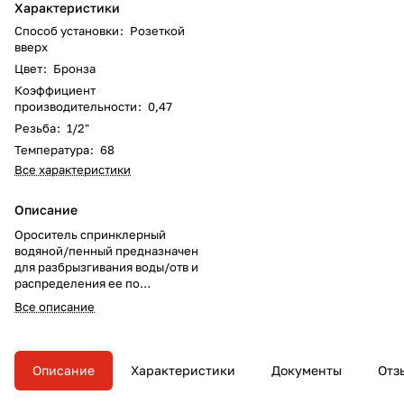
Характеристики
Способ установки
:
Розеткой
вверх
Цвет
:
Бронза
Коэффициент
производительности
:
0,47
Резьба
:
1/2"
Температура
:
68
Все характеристики
Описание
Ороситель спринклерный
водяной/пенный предназначен
для разбрызгивания воды/отв и
распределения ее по
защищаемой площади с целью
Все описание
тушения очагов пожара или их
локализации, а также для
создания водяных завес в
автоматических установках
Описание
Характеристики
Документы
Отз
пожаротушения.