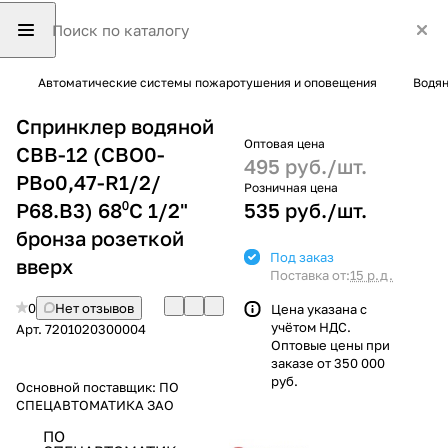
Автоматические системы пожаротушения и оповещения
Водян
Спринклер водяной
Оптовая цена
СВВ-12 (СВО0-
495 руб./
шт.
РВо0,47-R1/2/
Розничная цена
Р68.В3) 68⁰С 1/2"
535 руб./
шт.
бронза розеткой
Под заказ
вверх
Поставка от:
15 р.д.
0
Нет отзывов
Цена указана с
учётом НДС.
Арт.
7201020300004
Оптовые цены при
заказе от 350 000
руб.
Основной поставщик:
ПО
СПЕЦАВТОМАТИКА ЗАО
ПО