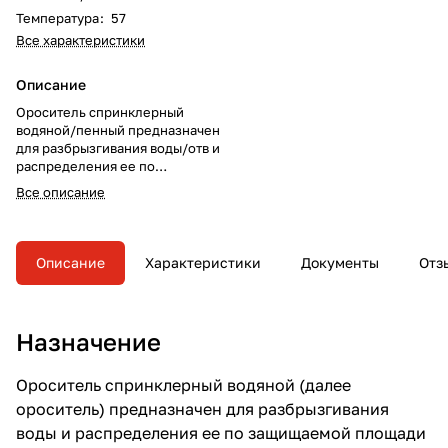
Температура
:
57
Все характеристики
Описание
Ороситель спринклерный
водяной/пенный предназначен
для разбрызгивания воды/отв и
распределения ее по
защищаемой площади с целью
Все описание
тушения очагов пожара или их
локализации, а также для
создания водяных завес в
автоматических установках
Описание
Характеристики
Документы
Отз
пожаротушения.
Назначение
Ороситель спринклерный водяной (далее
ороситель) предназначен для разбрызгивания
воды и распределения ее по защищаемой площади