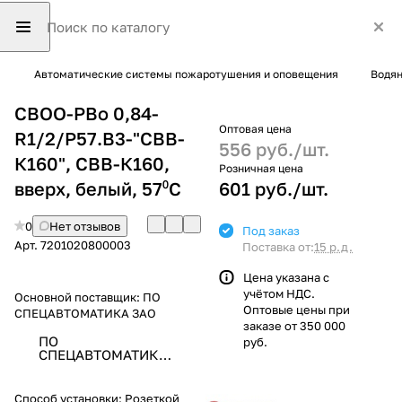
Автоматические системы пожаротушения и оповещения
Водян
СВОО-РВо 0,84-
Оптовая цена
R1/2/P57.В3-"СВВ-
556 руб./
шт.
К160", СВВ-К160,
Розничная цена
вверх, белый, 57⁰С
601 руб./
шт.
0
Нет отзывов
Под заказ
Арт.
7201020800003
Поставка от:
15 р.д.
Цена указана с
учётом НДС.
Основной поставщик:
ПО
Оптовые цены при
СПЕЦАВТОМАТИКА ЗАО
заказе от 350 000
ПО
руб.
СПЕЦАВТОМАТИКА
ЗАО
Способ установки:
Розеткой