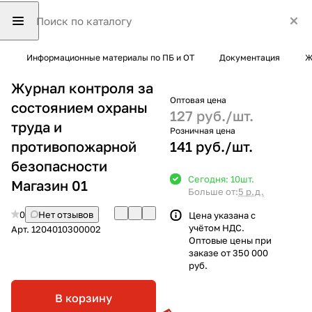
Информационные материалы по ПБ и ОТ
Документация
Ж
Журнал контроля за
Оптовая цена
состоянием охраны
127 руб./
шт.
труда и
Розничная цена
противопожарной
141 руб./
шт.
безопасности
Сегодня: 10
шт.
Магазин 01
Больше от:
5 р.д.
0
Нет отзывов
Цена указана с
учётом НДС.
Арт.
1204010300002
Оптовые цены при
заказе от 350 000
руб.
В корзину