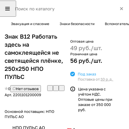
Эвакуация и спасение
Знаки безопасности
Вспомогатель
Знак B12 Работать
Оптовая цена
здесь на
49 руб./
шт.
самоклеящейся не
Розничная цена
светящейся плёнке,
56 руб./
шт.
250х250 НПО
Под заказ
ПУЛЬС
Поставка от:
10 р.д.
0
Нет отзывов
Цена указана с
учётом НДС.
Арт.
2201101200009
Оптовые цены при
заказе от 350 000
руб.
Основной поставщик:
НПО
ПУЛЬС АО
НПО ПУЛЬС АО