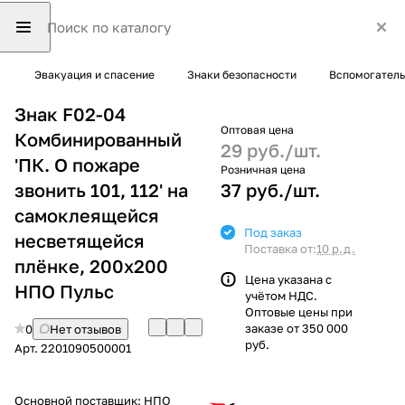
Эвакуация и спасение
Знаки безопасности
Вспомогатель
Знак F02-04
Оптовая цена
Комбинированный
29 руб./
шт.
'ПК. О пожаре
Розничная цена
звонить 101, 112' на
37 руб./
шт.
самоклеящейся
Под заказ
несветящейся
Поставка от:
10 р.д.
плёнке, 200х200
Цена указана с
НПО Пульс
учётом НДС.
Оптовые цены при
заказе от 350 000
0
Нет отзывов
руб.
Арт.
2201090500001
Основной поставщик:
НПО