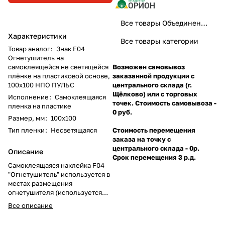
Все товары Объединение Орион
Характеристики
Все товары категории
Товар аналог
:
Знак F04
Огнетушитель на
самоклеящейся не светящейся
Возможен самовывоз
плёнке на пластиковой основе,
заказанной продукции с
100х100 НПО ПУЛЬС
центрального склада (г.
Щёлково) или с торговых
Исполнение
:
Самоклеящаяся
точек. Стоимость самовывоза -
пленка на пластике
0 руб.
Размер, мм
:
100х100
Тип пленки
:
Несветящаяся
Стоимость перемещения
заказа на точку с
центрального склада - 0р.
Описание
Срок перемещения 3 р.д.
Самоклеящаяся наклейка F04
"Огнетушитель" используется в
местах размещения
огнетушителя (используется
совместно с другими знаками
Все описание
пожарной безопасности).