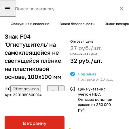
Эвакуация и спасение
Знаки безопасности
Знаки пожарн
Знак F04
Оптовая цена
'Огнетушитель' на
27 руб./
шт.
самоклеящейся не
Розничная цена
светящейся плёнке
32 руб./
шт.
на пластиковой
Под заказ
основе, 100х100 мм
Поставка от:
10 р.д.
0
Нет отзывов
Цена указана с
учётом НДС.
Арт.
2201060500014
Оптовые цены при
заказе от 350 000
руб.
В корзину