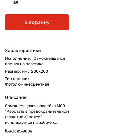
ая
В корзину
Характеристики
Исполнение
:
Самоклеящаяся
пленка на пластике
Размер, мм
:
200х200
Тип пленки
:
Фотолюминесцентная
Описание
Самоклеящаяся наклейка M09
"Работать в предохранительном
(защитном) поясе"
используется на рабочих
местах и участках, где для
Все описание
безопасной работы требуется