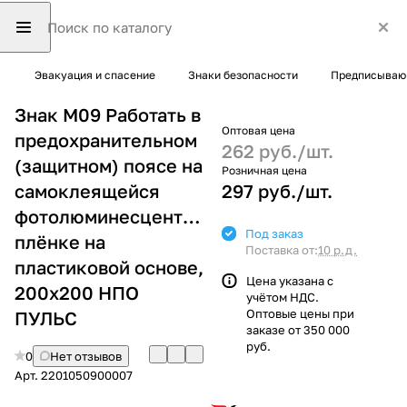
Эвакуация и спасение
Знаки безопасности
Предписывающ
Знак M09 Работать в
Оптовая цена
предохранительном
262 руб./
шт.
(защитном) поясе на
Розничная цена
самоклеящейся
297 руб./
шт.
фотолюминесцентной
Под заказ
плёнке на
Поставка от:
10 р.д.
пластиковой основе,
Цена указана с
200х200 НПО
учётом НДС.
Оптовые цены при
ПУЛЬС
заказе от 350 000
руб.
0
Нет отзывов
Арт.
2201050900007