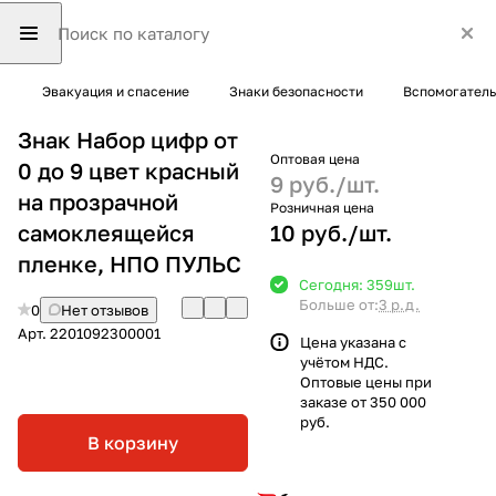
Эвакуация и спасение
Знаки безопасности
Вспомогатель
Знак Набор цифр от
Оптовая цена
0 до 9 цвет красный
9 руб./
шт.
на прозрачной
Розничная цена
самоклеящейся
10 руб./
шт.
пленке, НПО ПУЛЬС
Сегодня: 359
шт.
Больше от:
3 р.д.
0
Нет отзывов
Арт.
2201092300001
Цена указана с
учётом НДС.
Оптовые цены при
заказе от 350 000
руб.
В корзину