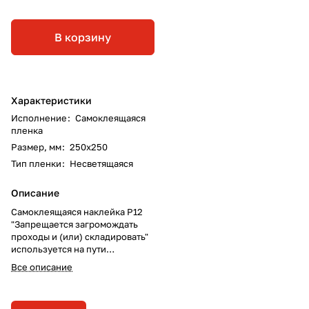
В корзину
Характеристики
Исполнение
:
Самоклеящаяся
пленка
Размер, мм
:
250х250
Тип пленки
:
Несветящаяся
Описание
Самоклеящаяся наклейка P12
"Запрещается загромождать
проходы и (или) складировать"
используется на пути
эвакуации, у выходов, в местах
Все описание
размещения средств
противопожарной защиты,
аптечек первой медицинской