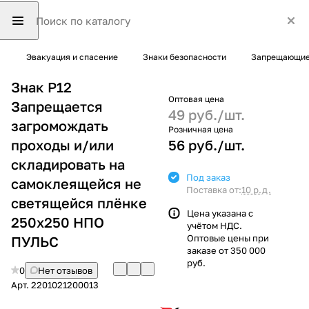
Эвакуация и спасение
Знаки безопасности
Запрещающие
Знак P12
Оптовая цена
Запрещается
49 руб./
шт.
загромождать
Розничная цена
проходы и/или
56 руб./
шт.
складировать на
Под заказ
самоклеящейся не
Поставка от:
10 р.д.
светящейся плёнке
Цена указана с
250х250 НПО
учётом НДС.
Оптовые цены при
ПУЛЬС
заказе от 350 000
руб.
0
Нет отзывов
Арт.
2201021200013