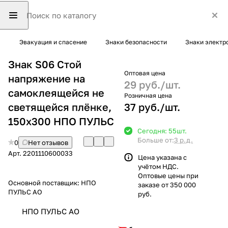
Эвакуация и спасение
Знаки безопасности
Знаки электр
Знак S06 Стой
Оптовая цена
напряжение на
29 руб./
шт.
самоклеящейся не
Розничная цена
светящейся плёнке,
37 руб./
шт.
150х300 НПО ПУЛЬС
Сегодня: 55
шт.
Больше от:
3 р.д.
0
Нет отзывов
Арт.
2201110600033
Цена указана с
учётом НДС.
Оптовые цены при
Основной поставщик:
НПО
заказе от 350 000
ПУЛЬС АО
руб.
НПО ПУЛЬС АО