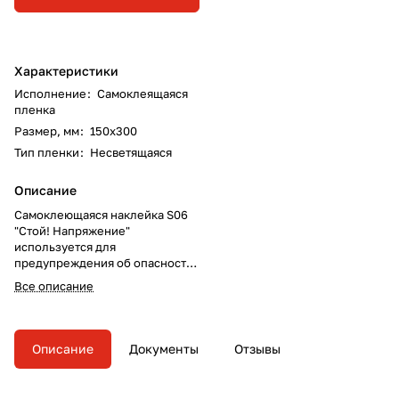
Характеристики
Исполнение
:
Самоклеящаяся
пленка
Размер, мм
:
150х300
Тип пленки
:
Несветящаяся
Описание
Самоклеющаяся наклейка S06
"Стой! Напряжение"
используется для
предупреждения об опасности
поражения электрическим
Все описание
током (используется совместно
с другими знаками пожарной
безопасности).
Описание
Документы
Отзывы