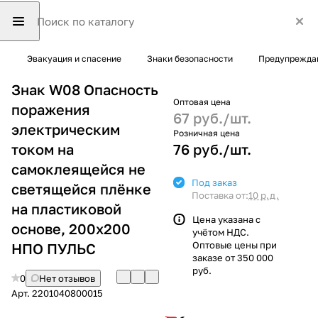
Эвакуация и спасение
Знаки безопасности
Предупрежда
Знак W08 Опасность
Оптовая цена
поражения
67 руб./
шт.
электрическим
Розничная цена
током на
76 руб./
шт.
самоклеящейся не
Под заказ
светящейся плёнке
Поставка от:
10 р.д.
на пластиковой
Цена указана с
основе, 200х200
учётом НДС.
Оптовые цены при
НПО ПУЛЬС
заказе от 350 000
руб.
0
Нет отзывов
Арт.
2201040800015