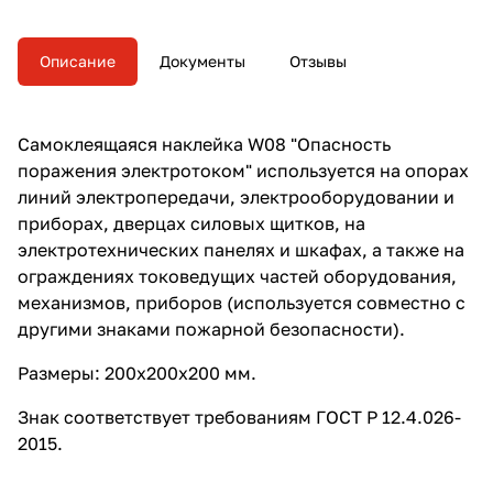
приборах, дверцах силовых
щитков, на электротехнических
панелях и шкафах, а также на
Описание
Документы
Отзывы
ограждениях токоведущих
частей оборудования,
механизмов, приборов
(используется совместно с
Самоклеящаяся наклейка W08 "Опасность
другими знаками пожарной
поражения электротоком" используется на опорах
безопасности).
линий электропередачи, электрооборудовании и
приборах, дверцах силовых щитков, на
электротехнических панелях и шкафах, а также на
ограждениях токоведущих частей оборудования,
механизмов, приборов (используется совместно с
другими знаками пожарной безопасности).
Размеры: 200х200х200 мм.
Знак соответствует требованиям ГОСТ Р 12.4.026-
2015.