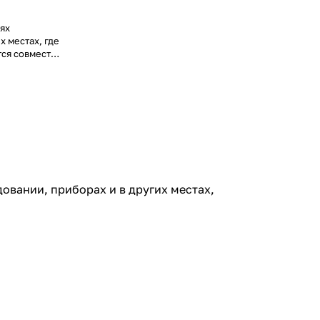
рях
х местах, где
тся совместно
овании, приборах и в других местах,