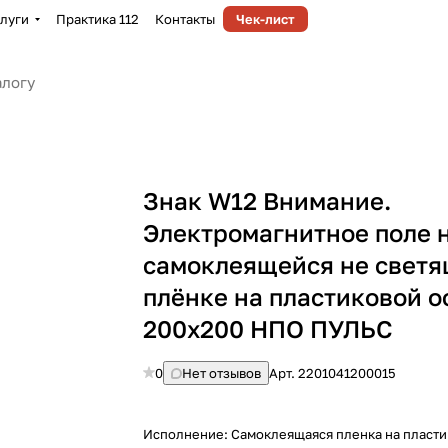
луги
Практика 112
Контакты
Чек-лист
Знак W12 Внимание.
Электромагнитное поле 
самоклеящейся не свет
плёнке на пластиковой о
200х200 НПО ПУЛЬС
0
Нет отзывов
Арт.
2201041200015
Исполнение:
Самоклеящаяся пленка на пласти