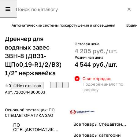
Автоматические системы пожаротушения и оповещения
Водян
Дренчер для
Оптовая цена
водяных завес
4 205 руб./
шт.
ЗВН-8 (ДВЗ1-
Розничная цена
ЩПо0,19-R1/2/В3)
4 544 руб./
шт.
1/2" нержавейка
Снят с продаж
Подберём аналог по
0
Нет отзывов
запросу
Арт.
7202044800003
Основной поставщик:
ПО
СПЕЦАВТОМАТИКА ЗАО
Все товары Спецавтоматика
ПО
СПЕЦАВТОМАТИКА
ЗАО
Все товары категории