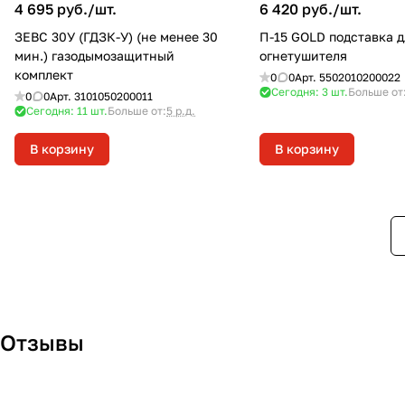
4 695 руб./
шт.
6 420 руб./
шт.
ЗЕВС 30У (ГДЗК-У) (не менее 30
П-15 GOLD подставка д
мин.) газодымозащитный
огнетушителя
комплект
0
0
Арт.
5502010200022
Сегодня: 3
шт.
Больше от
0
0
Арт.
3101050200011
Сегодня: 11
шт.
Больше от:
5 р.д.
В корзину
В корзину
Отзывы