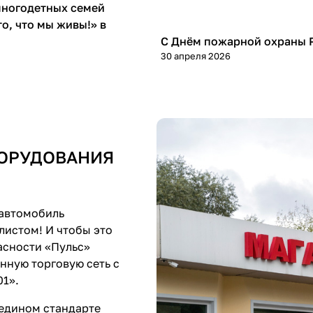
многодетных семей
Новости
то, что мы живы!» в
С Днём пожарной охраны 
30 апреля 2026
БОРУДОВАНИЯ
 автомобиль
листом! И чтобы это
асности «Пульс»
анную торговую сеть с
1».
 едином стандарте