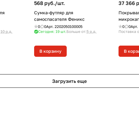
568 руб./
шт.
37 366 р
ля
Сумка-футляр для
Покрывал
самоспасателя Феникс
микрокап
0
0
Арт.
2202050100005
0
0
Арт.
:
10 р.д.
Сегодня: 19
шт.
Больше от:
5 р.д.
Поставка о
В корзину
В корз
Загрузить еще