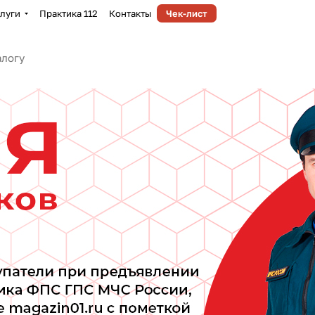
луги
Практика 112
Контакты
Чек-лист