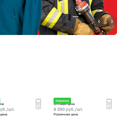
Новинка
ена
Оптовая цена
уб./
шт.
8 290 руб./
шт.
 цена
Розничная цена