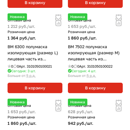
В корзину
В корзину
Новинка
Новинка
Оптовая цена
Оптовая цена
1 212 руб./
шт.
1 653 руб./
шт.
Розничная цена
Розничная цена
1 364 руб./
шт.
1 860 руб./
шт.
ВМ 6300 полумаска
ВМ 7502 полумаска
изолирующая (размер L)
изолирующая (размер M)
лицевая часть из
лицевая часть из
эластомера
силикона
0
0
Арт.
3101050100021
0
0
Арт.
3101050100022
Сегодня: 3
шт.
Сегодня: 4
шт.
Больше от:
5 р.д.
Больше от:
5 р.д.
В корзину
В корзину
Новинка
Новинка
Оптовая цена
Оптовая цена
1 653 руб./
шт.
628 руб./
шт.
Розничная цена
Розничная цена
1 860 руб./
шт.
942 руб./
шт.