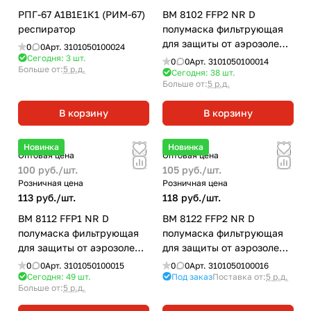
РПГ-67 А1В1Е1К1 (РИМ-67)
ВМ 8102 FFP2 NR D
респиратор
полумаска фильтрующая
для защиты от аэрозолей
0
0
Арт.
3101050100024
чашеобразная без клапана
Сегодня: 3
шт.
0
0
Арт.
3101050100014
Больше от:
5 р.д.
выдоха
Сегодня: 38
шт.
Больше от:
5 р.д.
В корзину
В корзину
Новинка
Новинка
Оптовая цена
Оптовая цена
100 руб./
шт.
105 руб./
шт.
Розничная цена
Розничная цена
113 руб./
шт.
118 руб./
шт.
ВМ 8112 FFP1 NR D
ВМ 8122 FFP2 NR D
полумаска фильтрующая
полумаска фильтрующая
для защиты от аэрозолей
для защиты от аэрозолей
чашеобразная с клапаном
чашеобразная с клапаном
0
0
Арт.
3101050100015
0
0
Арт.
3101050100016
выдоха
выдоха
Сегодня: 49
шт.
Под заказ
Поставка от:
5 р.д.
Больше от:
5 р.д.