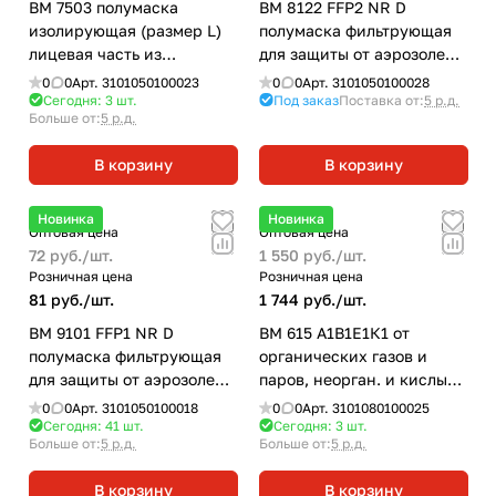
ВМ 7503 полумаска
ВМ 8122 FFP2 NR D
изолирующая (размер L)
полумаска фильтрующая
лицевая часть из
для защиты от аэрозолей
силикона
чашеобразная с клапаном
0
0
Арт.
3101050100023
0
0
Арт.
3101050100028
выдоха (10шт/кор)
Сегодня: 3
шт.
Под заказ
Поставка от:
5 р.д.
Больше от:
5 р.д.
В корзину
В корзину
Новинка
Новинка
Оптовая цена
Оптовая цена
72 руб./
шт.
1 550 руб./
шт.
Розничная цена
Розничная цена
81 руб./
шт.
1 744 руб./
шт.
ВМ 9101 FFP1 NR D
ВМ 615 А1В1Е1К1 от
полумаска фильтрующая
органических газов и
для защиты от аэрозолей
паров, неорган. и кислых
складная без клапана
газов, аммиака фильтр
0
0
Арт.
3101050100018
0
0
Арт.
3101080100025
выдоха
противогазовый
Сегодня: 41
шт.
Сегодня: 3
шт.
Больше от:
5 р.д.
Больше от:
5 р.д.
В корзину
В корзину