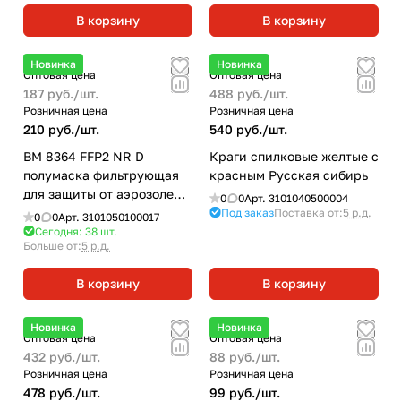
В корзину
В корзину
Новинка
Новинка
Оптовая цена
Оптовая цена
187 руб./
шт.
488 руб./
шт.
Розничная цена
Розничная цена
210 руб./
шт.
540 руб./
шт.
ВМ 8364 FFP2 NR D
Краги спилковые желтые с
полумаска фильтрующая
красным Русская сибирь
для защиты от аэрозолей
0
0
Арт.
3101040500004
и органических паров
Под заказ
Поставка от:
5 р.д.
0
0
Арт.
3101050100017
чашеобразная с клапаном
Сегодня: 38
шт.
Больше от:
5 р.д.
выдоха
В корзину
В корзину
Новинка
Новинка
Оптовая цена
Оптовая цена
432 руб./
шт.
88 руб./
шт.
Розничная цена
Розничная цена
478 руб./
шт.
99 руб./
шт.