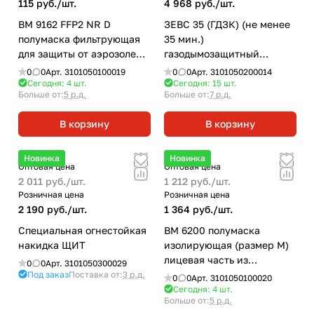
115 руб./
шт.
4 968 руб./
шт.
ВМ 9162 FFP2 NR D
ЗЕВС 35 (ГДЗК) (не менее
полумаска фильтрующая
35 мин.)
для защиты от аэрозолей
газодымозащитный
складная с клапаном
комплект
0
0
Арт.
3101050100019
0
0
Арт.
3101050200014
выдоха
Сегодня: 4
шт.
Сегодня: 15
шт.
Больше от:
5 р.д.
Больше от:
7 р.д.
В корзину
В корзину
Новинка
Новинка
Оптовая цена
Оптовая цена
2 011 руб./
шт.
1 212 руб./
шт.
Розничная цена
Розничная цена
2 190 руб./
шт.
1 364 руб./
шт.
Специальная огнестойкая
ВМ 6200 полумаска
накидка ЩИТ
изолирующая (размер M)
лицевая часть из
0
0
Арт.
3101050300029
эластомера
Под заказ
Поставка от:
3 р.д.
0
0
Арт.
3101050100020
Сегодня: 4
шт.
Больше от:
5 р.д.