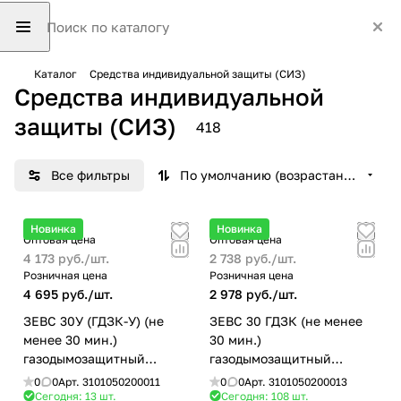
Каталог
Средства индивидуальной защиты (СИЗ)
Средства индивидуальной
защиты (СИЗ)
418
Все фильтры
По умолчанию (возрастание)
Новинка
Новинка
Оптовая цена
Оптовая цена
4 173 руб./
шт.
2 738 руб./
шт.
Розничная цена
Розничная цена
4 695 руб./
шт.
2 978 руб./
шт.
ЗЕВС 30У (ГДЗК-У) (не
ЗЕВС 30 ГДЗК (не менее
менее 30 мин.)
30 мин.)
газодымозащитный
газодымозащитный
комплект
комплект
0
0
Арт.
3101050200011
0
0
Арт.
3101050200013
Сегодня: 13
шт.
Сегодня: 108
шт.