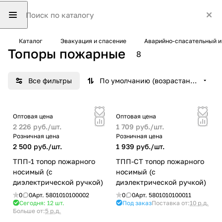
Каталог
Эвакуация и спасение
Аварийно-спасательный 
Топоры пожарные
8
Все фильтры
По умолчанию (возрастание)
Оптовая цена
Оптовая цена
2 226 руб./
шт.
1 709 руб./
шт.
Розничная цена
Розничная цена
2 500 руб./
шт.
1 939 руб./
шт.
ТПП-1 топор пожарного
ТПП-СТ топор пожарного
носимый (с
носимый (с
диэлектрической ручкой)
диэлектрической ручкой)
0
0
Арт.
5801010100002
0
0
Арт.
5801010100011
Сегодня: 12
шт.
Под заказ
Поставка от:
10 р.д.
Больше от:
5 р.д.