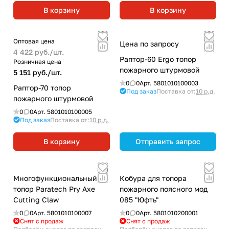
В корзину
В корзину
Оптовая цена
Цена по запросу
4 422 руб./
шт.
Раптор-60 Ergo топор
Розничная цена
пожарного штурмовой
5 151 руб./
шт.
0
0
Арт.
5801010100003
Раптор-70 топор
Под заказ
Поставка от:
10 р.д.
пожарного штурмовой
0
0
Арт.
5801010100005
Под заказ
Поставка от:
10 р.д.
В корзину
Отправить запрос
Многофункциональный
Кобура для топора
топор Paratech Pry Axe
пожарного поясного мод
Cutting Claw
085 "Юфть"
0
0
Арт.
5801010100007
0
0
Арт.
5801010200001
Снят с продаж
Снят с продаж