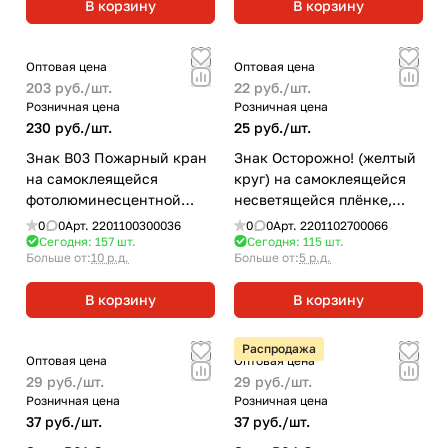
В корзину
В корзину
Оптовая цена
Оптовая цена
203 руб./
шт.
22 руб./
шт.
Розничная цена
Розничная цена
230 руб./
шт.
25 руб./
шт.
Знак B03 Пожарный кран
Знак Осторожно! (желтый
на самоклеящейся
круг) на самоклеящейся
фотолюминесцентной
несветящейся плёнке,
плёнке, 190х130 НПО
150х150 НПО ПУЛЬС
0
0
Арт.
2201100300036
0
0
Арт.
2201102700066
ПУЛЬС
Сегодня: 157
шт.
Сегодня: 115
шт.
Больше от:
10 р.д.
Больше от:
5 р.д.
В корзину
В корзину
Распродажа
Оптовая цена
Оптовая цена
29 руб./
шт.
29 руб./
шт.
Розничная цена
Розничная цена
37 руб./
шт.
37 руб./
шт.