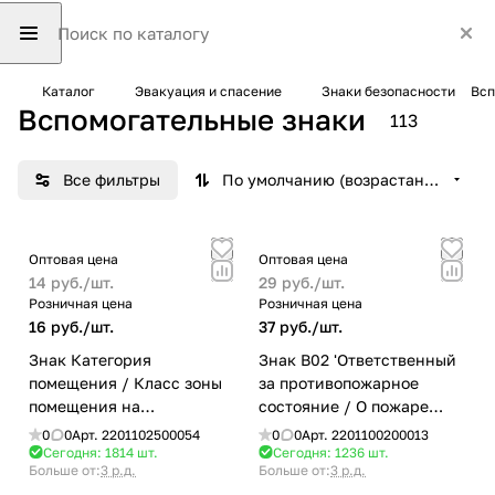
Каталог
Эвакуация и спасение
Знаки безопасности
Всп
Вспомогательные знаки
113
Все фильтры
По умолчанию (возрастание)
Оптовая цена
Оптовая цена
14 руб./
шт.
29 руб./
шт.
Розничная цена
Розничная цена
16 руб./
шт.
37 руб./
шт.
Знак Категория
Знак B02 'Ответственный
помещения / Класс зоны
за противопожарное
помещения на
состояние / О пожаре
самоклеящейся не
звонить 101, 112' на
0
0
Арт.
2201102500054
0
0
Арт.
2201100200013
светящейся пленке,
самоклеящейся
Сегодня: 1814
шт.
Сегодня: 1236
шт.
Больше от:
3 р.д.
Больше от:
3 р.д.
100х200 НПО ПУЛЬС
несветящейся пленке,