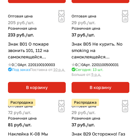
ПУЛЬС
Оптовая цена
Оптовая цена
205 руб./
шт.
29 руб./
шт.
Розничная цена
Розничная цена
233 руб./
шт.
37 руб./
шт.
Знак В01 О пожаре
Знак B05 Не курить. No
звонить 101, 112 на
smoking на
самоклеящейся
самоклеящейся
фотолюминесцентной
несветящейся плёнке,
0
0
Арт.
2201100100003
0
0
Арт.
2201100500031
плёнке, 200х200 НПО
150х300 НПО ПУЛЬС
Под заказ
Поставка от:
10 р.д.
Сегодня: 13
шт.
Больше от:
5 р.д.
ПУЛЬС
В корзину
В корзину
Распродажа
Распродажа
Оптовая цена
Оптовая цена
72 руб./
шт.
29 руб./
шт.
Розничная цена
Розничная цена
81 руб./
шт.
37 руб./
шт.
Наклейка К-08 Мы
Знак B29 Осторожно! Газ