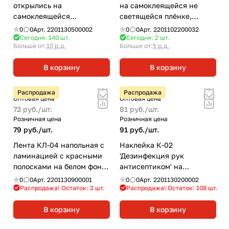
открылись на
на самоклеящейся не
самоклеящейся
светящейся плёнке,
несветящейся пленке,
150х300 НПО ПУЛЬС
0
0
Арт.
2201130500002
0
0
Арт.
2201102200032
400х100
Сегодня: 140
шт.
Сегодня: 2
шт.
Больше от:
10 р.д.
Больше от:
5 р.д.
В корзину
В корзину
Распродажа
Распродажа
Оптовая цена
Оптовая цена
72 руб./
шт.
81 руб./
шт.
Розничная цена
Розничная цена
79 руб./
шт.
91 руб./
шт.
Лента КЛ-04 напольная с
Наклейка К-02
ламинацией с красными
'Дезинфекция рук
полосками на белом фоне
антисептиком' на
50х1000
самоклеящейся пленке
0
0
Арт.
2201130900001
0
0
Арт.
2201130200002
Распродажа! Остаток: 2
шт.
Распродажа! Остаток: 108
шт.
В корзину
В корзину