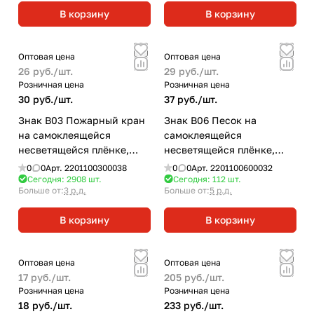
200х200 НПО ПУЛЬС
В корзину
В корзину
Оптовая цена
Оптовая цена
26 руб./
шт.
29 руб./
шт.
Розничная цена
Розничная цена
30 руб./
шт.
37 руб./
шт.
Знак B03 Пожарный кран
Знак B06 Песок на
на самоклеящейся
самоклеящейся
несветящейся плёнке,
несветящейся плёнке,
190х130 НПО ПУЛЬС
150х300 НПО ПУЛЬС
0
0
Арт.
2201100300038
0
0
Арт.
2201100600032
Сегодня: 2908
шт.
Сегодня: 112
шт.
Больше от:
3 р.д.
Больше от:
5 р.д.
В корзину
В корзину
Оптовая цена
Оптовая цена
17 руб./
шт.
205 руб./
шт.
Розничная цена
Розничная цена
18 руб./
шт.
233 руб./
шт.