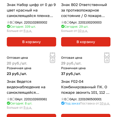
Знак Набор цифр от 0 до 9
Знак B02 Ответственный
цвет красный на
за противопожарное
самоклеящейся пленке
состояние / О пожаре
НПО ПУЛЬС
звонить 101, 112 на
0
0
Арт.
2201102800002
0
0
Арт.
2201100200003
самоклеящейся
Сегодня: 339
шт.
Сегодня: 29
шт.
Больше от:
5 р.д.
Больше от:
10 р.д.
фотолюминесцентной
плёнке, 200х200 НПО
В корзину
В корзину
ПУЛЬС
Оптовая цена
Оптовая цена
20 руб./
шт.
29 руб./
шт.
Розничная цена
Розничная цена
23 руб./
шт.
37 руб./
шт.
Знак Ведется
Знак F02-04
видеонаблюдение на
Комбинированный ПК. О
самоклеящейся
пожаре звонить 101, 112 на
несветящейся плёнке,
самоклеящейся
0
0
Арт.
2201102600061
0
0
Арт.
2201090500001
150х200 НПО ПУЛЬС
несветящейся плёнке,
Сегодня: 8
шт.
Под заказ
Поставка от:
10 р.д.
Больше от:
5 р.д.
200х200 НПО Пульс