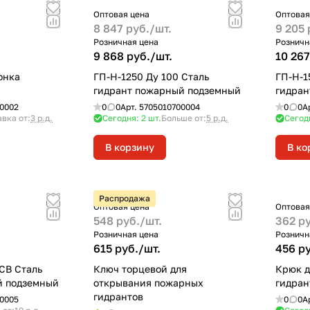
Оптовая цена
Оптовая
8 847 руб./
шт.
9 205 
Розничная цена
Розничн
9 868 руб./
шт.
10 267
онка
ГП-Н-1250 Ду 100 Сталь
ГП-Н-1
гидрант пожарный подземный
гидран
0002
0
0
Арт.
5705010700004
0
0
А
вка от:
3 р.д.
Сегодня: 2
шт.
Больше от:
5 р.д.
Сегод
В корзину
В ко
Распродажа
Оптовая цена
Оптовая
548 руб./
шт.
362 ру
Розничная цена
Розничн
615 руб./
шт.
456 ру
 СВ Сталь
Ключ торцевой для
Крюк д
й подземный
открывания пожарных
гидран
гидрантов
0005
0
0
А