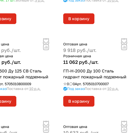
ня: 17
шт.
Больше от:
5 р.д.
Под заказ
Поставка от:
10 р.д.
рзину
В корзину
 цена
Оптовая цена
 руб./
шт.
9 918 руб./
шт.
ая цена
Розничная цена
 руб./
шт.
11 062 руб./
шт.
500 Ду 125 СВ Сталь
ГП-Н-2000 Ду 100 Сталь
т пожарный подземный
гидрант пожарный подземный
рт.
5705010800009
0
0
Арт.
5705010700007
аказ
Поставка от:
10 р.д.
Под заказ
Поставка от:
10 р.д.
рзину
В корзину
 цена
Оптовая цена
руб./
шт.
10 633 руб./
шт.