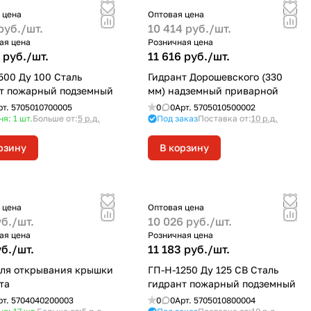
 цена
Оптовая цена
руб./
шт.
10 414 руб./
шт.
ая цена
Розничная цена
 руб./
шт.
11 616 руб./
шт.
500 Ду 100 Сталь
Гидрант Дорошевского (330
т пожарный подземный
мм) надземный приварной
рт.
5705010700005
0
0
Арт.
5705010500002
ня: 1
шт.
Больше от:
5 р.д.
Под заказ
Поставка от:
10 р.д.
рзину
В корзину
 цена
Оптовая цена
б./
шт.
10 026 руб./
шт.
ая цена
Розничная цена
б./
шт.
11 183 руб./
шт.
ля открывания крышки
ГП-Н-1250 Ду 125 СВ Сталь
та
гидрант пожарный подземный
рт.
5704040200003
0
0
Арт.
5705010800004