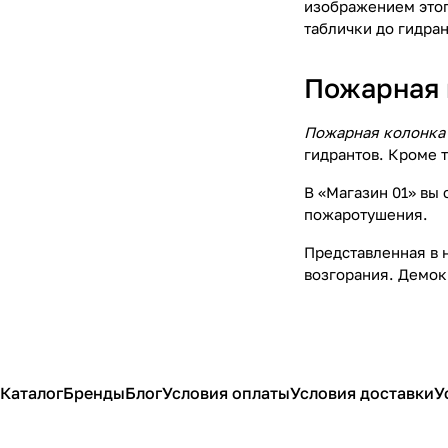
изображением этог
таблички до гидран
Пожарная 
Пожарная колонка 
гидрантов. Кроме 
В «Магазин 01» вы
пожаротушения.
Представленная в 
возгорания. Демок
Каталог
Бренды
Блог
Условия оплаты
Условия доставки
У