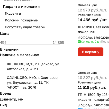
Оптовая цена
Гидранты и колонки
12 970 руб./
шт.
Гидранты
Розничная цена
14 466 руб./
шт.
Колонки пожарные
Сопутствующие товары
КП-1090 Свет кол
пожарная
Цена
0
0
Арт.
570502010
Сегодня: 0
шт
Поста
В наличии
В корзину
Наличие в магазинах
ЩЕЛКОВО, М/О, г. Щелково, ул.
Хотовская, д. 49с1
Оптовая цена
10 327 руб./
шт.
ОДИНЦОВО, М/О, г. Одинцово,
ул. Внуковская, д. 11, ТК
Розничная цена
11 518 руб./
шт.
"АКОС", пав. 20/6
Бренд
ГП-Н-1500 Ду 125
Диаметр, мм
гидрант пожарны
Вид
0
0
Арт.
570501080