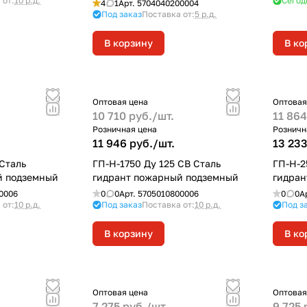
 от:
10 р.д.
Сегод
4
1
Арт.
5704040200004
Под заказ
Поставка от:
5 р.д.
В корзину
В ко
Оптовая цена
Оптовая
10 710 руб./
шт.
11 864
Розничная цена
Розничн
11 946 руб./
шт.
13 233
 Сталь
ГП-Н-1750 Ду 125 СВ Сталь
ГП-Н-2
й подземный
гидрант пожарный подземный
гидран
0006
0
0
Арт.
5705010800006
0
0
А
 от:
10 р.д.
Под заказ
Поставка от:
10 р.д.
Под з
В корзину
В ко
Оптовая цена
Оптовая
7 275 руб./
шт.
9 725 