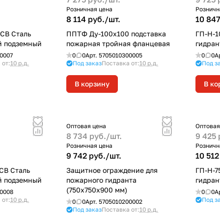
Розничная цена
Розничн
8 114 руб./
шт.
10 847
 СВ Сталь
ППТФ Ду-100х100 подставка
ГП-Н-1
й подземный
пожарная тройная фланцевая
гидран
0007
0
0
Арт.
5705010300005
0
0
А
 от:
10 р.д.
Под заказ
Поставка от:
10 р.д.
Под з
В корзину
В ко
Оптовая цена
Оптовая
8 734 руб./
шт.
9 425 
Розничная цена
Розничн
9 742 руб./
шт.
10 512
 СВ Сталь
Защитное ограждение для
ГП-Н-7
й подземный
пожарного гидранта
гидран
(750x750x900 мм)
0008
0
0
А
 от:
10 р.д.
Под з
0
0
Арт.
5705010200002
Под заказ
Поставка от:
10 р.д.