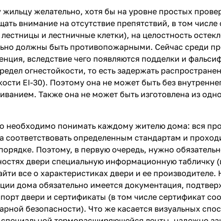
жильцу желательно, хотя бы на уровне простых провер
щать внимание на отсутствие препятствий, в том числе 
 лестницы и лестничные клетки), на целостность остек
льно должны быть противопожарными. Сейчас среди пр
енция, вследствие чего появляются подделки и фальс
редел огнестойкости, то есть задержать распространен
кости EI-30). Поэтому она не может быть без внутренн
ванием. Также она не может быть изготовлена из одно
то необходимо понимать каждому жителю дома: вся п
а соответствовать определенным стандартам и проход
порядке. Поэтому, в первую очередь, нужно обязательн
остях двери специальную информационную табличку (
йти все о характеристиках двери и ее производителе. 
ции дома обязательно имеется документация, подтве
спорт двери и сертификаты (в том числе сертификат со
рной безопасности). Что же касается визуальных спос
е специальной терморасширяющейся ленты, надежно за