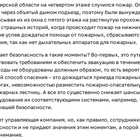
рской области на четвертом этаже случился пожар. Оп
 через объятый дымом подъезд, поэтому были вынужде
сывая их из окна с пятого этажа на растянутую прохож
 страшных историй, когда происходит пожар на нижних 
 не успев дождаться помощи от пожарных, сбрасываются
ия, так как нет дыхательных аппаратов для пожарных.
ает безопасность в такие моменты? Во-первых, это пу
вовать требованиям и обеспечить эвакуацию в течение
ходы не оборудованы должным образом, то есть вероят
й способ спасения – это дожидаться приезда пожарны
гах, невозможностью разместить пожарно-спасательну
арных лестниц. А все это существенно снижает шансы
удование их соответствующими системами, например, 
 нашей безопасности.
ает управляющая компания, но, как правило, сотрудни
ности и не придают значения этим моментам, а порой д
внимание.