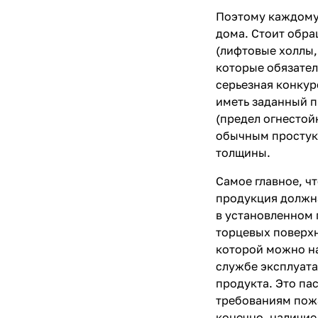
Поэтому каждому 
дома. Стоит обра
(лифтовые холлы,
которые обязате
серьезная конкур
иметь заданный п
(предел огнестой
обычным простуки
толщины.
Самое главное, ч
продукция должн
в установленном 
торцевых поверхн
которой можно на
службе эксплуата
продукта. Это па
требованиям пожа
конечно, наличи