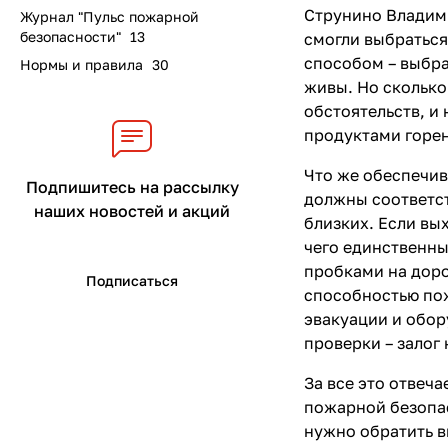
Струнино Владими
Журнал "Пульс пожарной
безопасности"
13
смогли выбраться
способом – выбра
Нормы и правила
30
живы. Но сколько
обстоятельств, и
продуктами горен
Что же обеспечив
Подпишитесь на рассылку
должны соответст
наших новостей и акций
близких. Если вы
чего единственны
пробками на доро
Подписаться
способностью пож
эвакуации и обор
проверки – залог
За все это отвеч
пожарной безопас
нужно обратить 